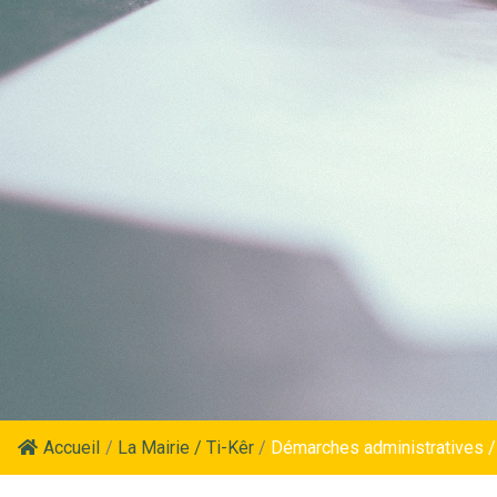
Accueil
/
La Mairie / Ti-Kêr
/
Démarches administratives /