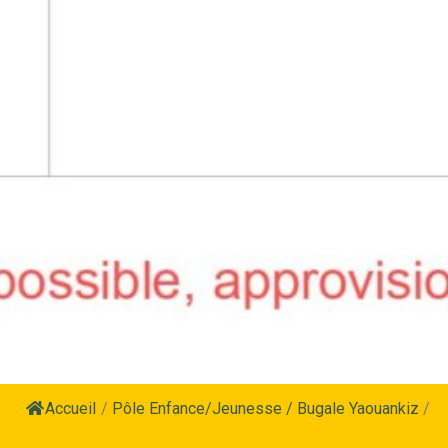
Accueil
/
Pôle Enfance/Jeunesse / Bugale Yaouankiz
/