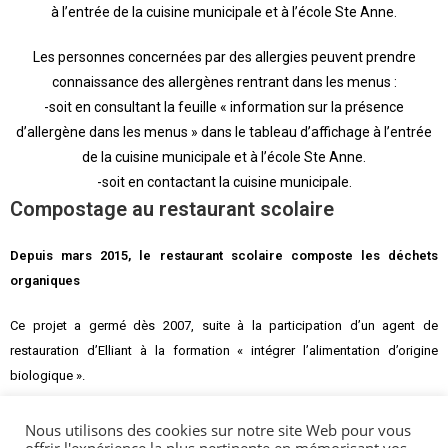
à l’entrée de la cuisine municipale et à l’école Ste Anne.
Les personnes concernées par des allergies peuvent prendre
connaissance des allergènes rentrant dans les menus :
-soit en consultant la feuille « information sur la présence
d’allergène dans les menus » dans le tableau d’affichage à l’entrée
de la cuisine municipale et à l’école Ste Anne.
-soit en contactant la cuisine municipale.
Compostage au restaurant scolaire
Depuis mars 2015, le restaurant scolaire composte les déchets
organiques
Ce projet a germé dès 2007, suite à la participation d’un agent de
restauration d’Elliant à la formation « intégrer l’alimentation d’origine
biologique ».
En 2007, le restaurant scolaire a donc commencé à intégrer des aliments
Nous utilisons des cookies sur notre site Web pour vous
issus de l’agriculture biologique dans les menus. En 2014, les aliments bio