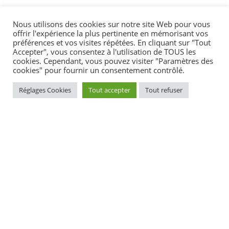
Nous utilisons des cookies sur notre site Web pour vous
DANS LA MÊME CATÉGORIE
offrir l'expérience la plus pertinente en mémorisant vos
préférences et vos visites répétées. En cliquant sur "Tout
Accepter", vous consentez à l'utilisation de TOUS les
cookies. Cependant, vous pouvez visiter "Paramètres des
Portail famille – Porched-familh
cookies" pour fournir un consentement contrôlé.
Paiement Payfip / Pellbaeañ Payfip
Centre de loisirs / Kreizenn dudi
Réglages Cookies
Tout accepter
Tout refuser
Espace Jeunes / Korn ar re yaouank
Corps européen de solidarité / Korf kengred europat
Etablissements scolaires / Skolioù
Accueil périscolaire / Degemer troskol
Menus du restaurant scolaire / Roll-meuzioù ar preti-skol
ACTUALITÉS