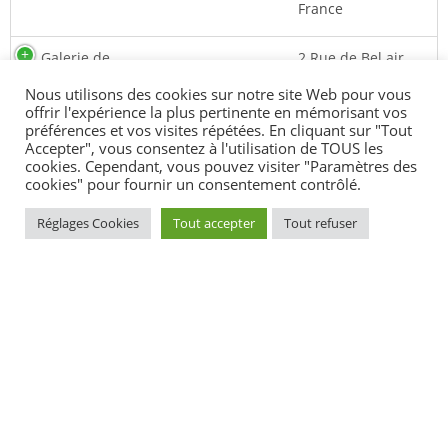
France
Galerie de
2 Rue de Bel air,
l'horlogerie
Elliant, France
Nous utilisons des cookies sur notre site Web pour vous
offrir l'expérience la plus pertinente en mémorisant vos
préférences et vos visites répétées. En cliquant sur "Tout
Les bois de
Commerçants
Les Bois de Stang
Accepter", vous consentez à l'utilisation de TOUS les
Stang Kervran
Kervran, Elliant,
cookies. Cependant, vous pouvez visiter "Paramètres des
France
cookies" pour fournir un consentement contrôlé.
Réglages Cookies
Tout accepter
Tout refuser
Fabien Caron
Services
Ty Poul, Elliant,
France
Stocketbox
Services
1 Impasse de
Penalen, Elliant,
France
Coghira
Services
Impasse de
Penalen, Elliant,