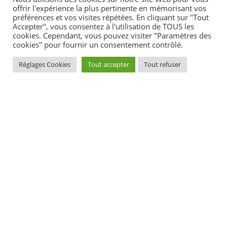
Espace Jeunes / Korn ar re yaouank
offrir l'expérience la plus pertinente en mémorisant vos
préférences et vos visites répétées. En cliquant sur "Tout
Corps européen de solidarité / Korf kengred europat
Accepter", vous consentez à l'utilisation de TOUS les
Etablissements scolaires / Skolioù
cookies. Cependant, vous pouvez visiter "Paramètres des
cookies" pour fournir un consentement contrôlé.
Accueil périscolaire / Degemer troskol
Menus du restaurant scolaire / Roll-meuzioù ar preti-skol
Réglages Cookies
Tout accepter
Tout refuser
ACTUALITÉS