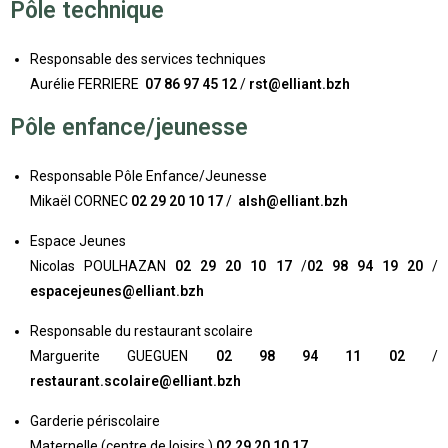
Pôle technique
Responsable des services techniques
Aurélie FERRIERE
07 86 97 45 12
/
rst@elliant.bzh
Pôle enfance/jeunesse
Responsable
Pôle Enfance/Jeunesse
Mikaël CORNEC
02 29 20 10 17
/
alsh@elliant.bzh
Espace Jeunes
Nicolas POULHAZAN
02
29 20 10 17
/
02 98 94 19 20
/
espacejeunes@elliant.bzh
Responsable du restaurant scolaire
Marguerite GUEGUEN
02 98 94 11 02
/
restaurant.scolaire@elliant.bzh
Garderie périscolaire
Maternelle (centre de loisirs )
02 29 20 10 17