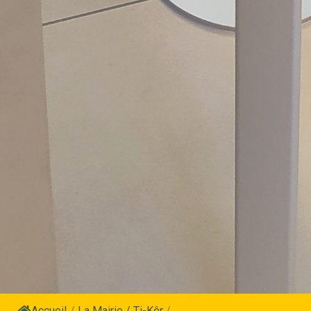
Accueil
/
La Mairie / Ti-Kêr
/