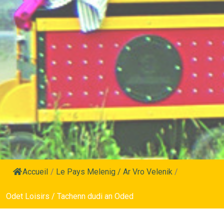
Accueil
/
Le Pays Melenig / Ar Vro Velenik
/
Odet Loisirs / Tachenn dudi an Oded