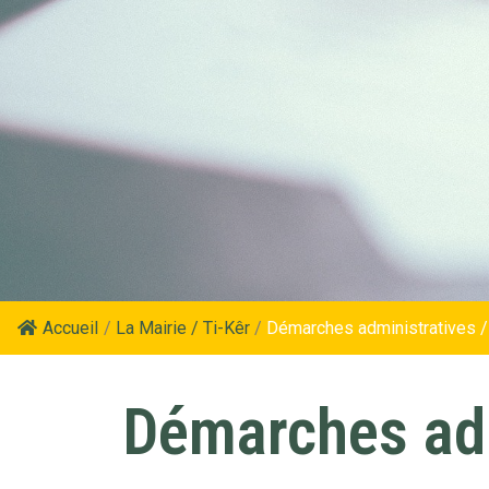
Accueil
/
La Mairie / Ti-Kêr
/
Démarches administratives /
Démarches adm