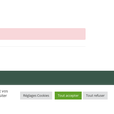
t vos
iter
Réglages Cookies
Tout accepter
Tout refuser
Action sociale (CCAS) /
Obererezh sokial (KOSG)
Démarches administratives /