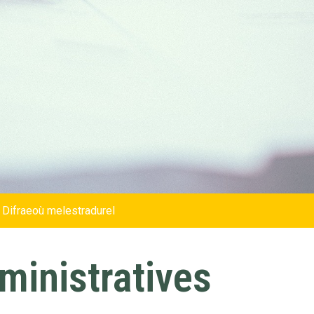
 Difraeoù melestradurel
inistratives