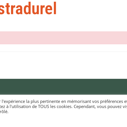
stradurel
r l'expérience la plus pertinente en mémorisant vos préférences e
tez à l'utilisation de TOUS les cookies. Cependant, vous pouvez vis
RIE D'ELLIANT
HORAIRES D'OUVERTURE
rôlé.
EURIOÙ DIGERIÑ
KÊR ELIANT
Du lundi au vendredi
e du docteur Laennec