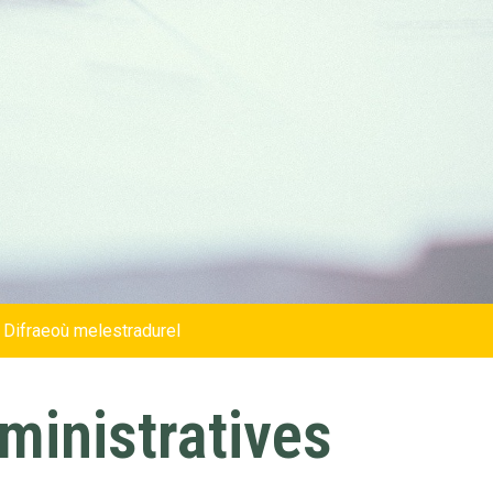
 Difraeoù melestradurel
inistratives