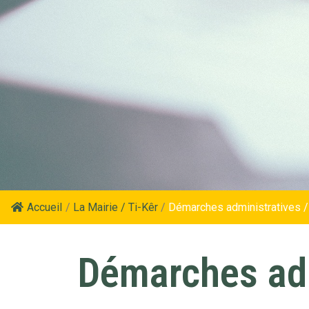
Accueil
/
La Mairie / Ti-Kêr
/
Démarches administratives /
Démarches adm