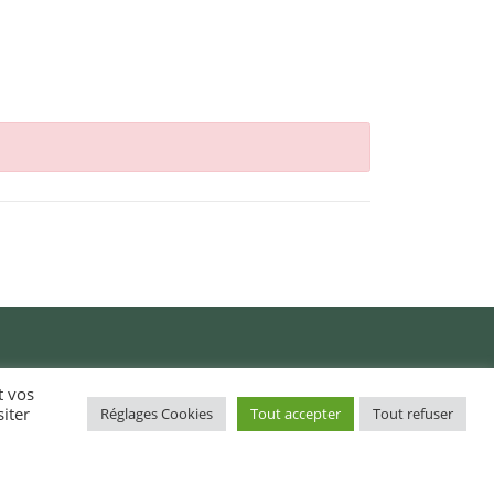
t vos
iter
Réglages Cookies
Tout accepter
Tout refuser
Action sociale (CCAS) /
Obererezh sokial (KOSG)
Démarches administratives /