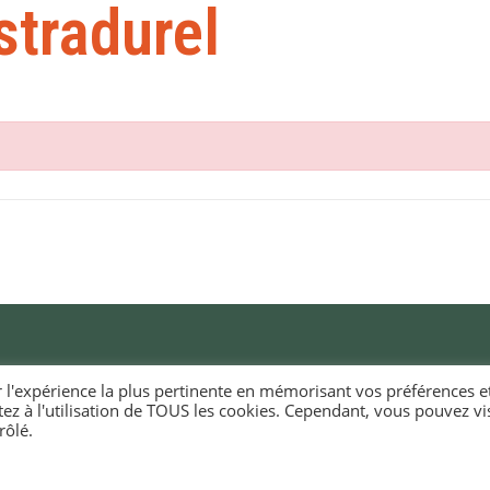
stradurel
r l'expérience la plus pertinente en mémorisant vos préférences e
tez à l'utilisation de TOUS les cookies. Cependant, vous pouvez vis
RIE D'ELLIANT
HORAIRES D'OUVERTURE
rôlé.
EURIOÙ DIGERIÑ
KÊR ELIANT
Du lundi au vendredi
e du docteur Laennec