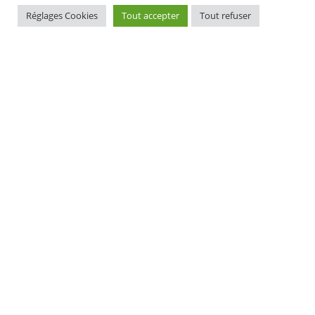
Réglages Cookies
Tout accepter
Tout refuser
MAIRIE D'ELLIANT
TI-KÊR ELIANT
1, rue du docteur Laennec
1 straed an doktor Laeneg
29370 ELLIANT
29370 ELIANT
Tél. 02 98 10 91 11
Pgz : 02 98 10 91 11
CONTACT
HORAIRES D'OUVERTURE
EURIOÙ DIGERIÑ