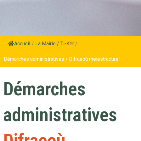
Accueil
/
La Mairie / Ti-Kêr
/
Démarches administratives / Difraeoù melestradurel
Démarches
administratives
Difraeoù