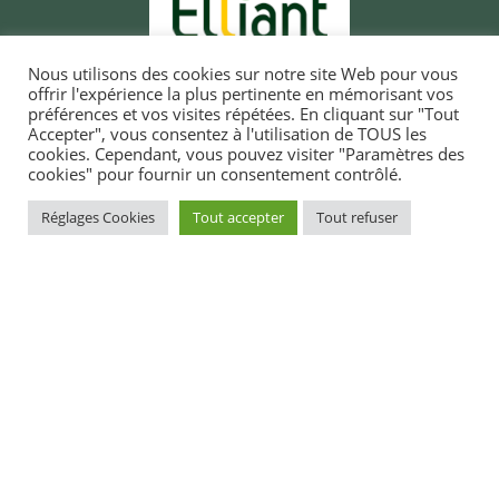
Nous utilisons des cookies sur notre site Web pour vous
offrir l'expérience la plus pertinente en mémorisant vos
préférences et vos visites répétées. En cliquant sur "Tout
Accepter", vous consentez à l'utilisation de TOUS les
cookies. Cependant, vous pouvez visiter "Paramètres des
cookies" pour fournir un consentement contrôlé.
MAIRIE D'ELLIANT
Réglages Cookies
Tout accepter
Tout refuser
TI-KÊR ELIANT
1, rue du docteur Laennec
1 straed an doktor Laeneg
29370 ELLIANT
29370 ELIANT
Tél. 02 98 10 91 11
Pgz : 02 98 10 91 11
CONTACT