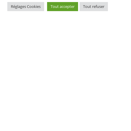
Réglages Cookies
Tout accepter
Tout refuser
MAIRIE D'ELLIANT
TI-KÊR ELIANT
1, rue du docteur Laennec
1 straed an doktor Laeneg
29370 ELLIANT
29370 ELIANT
Tél. 02 98 10 91 11
Pgz : 02 98 10 91 11
CONTACT
HORAIRES D'OUVERTURE
EURIOÙ DIGERIÑ