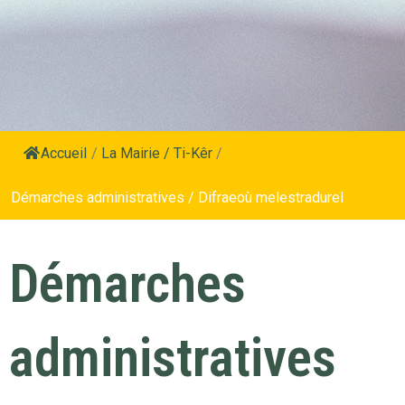
Accueil
/
La Mairie / Ti-Kêr
/
Démarches administratives / Difraeoù melestradurel
Démarches
administratives