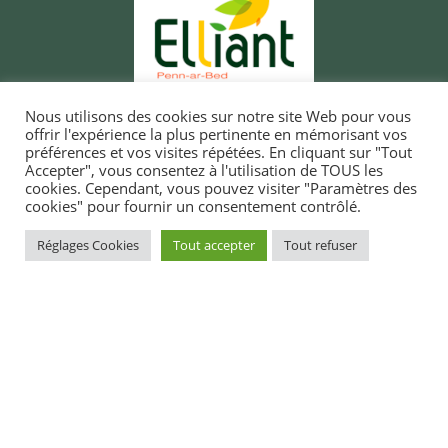
Nous utilisons des cookies sur notre site Web pour vous
offrir l'expérience la plus pertinente en mémorisant vos
préférences et vos visites répétées. En cliquant sur "Tout
Accepter", vous consentez à l'utilisation de TOUS les
cookies. Cependant, vous pouvez visiter "Paramètres des
cookies" pour fournir un consentement contrôlé.
MAIRIE D'ELLIANT
TI-KÊR ELIANT
Réglages Cookies
Tout accepter
Tout refuser
1, rue du docteur Laennec
1 straed an doktor Laeneg
29370 ELLIANT
29370 ELIANT
Tél. 02 98 10 91 11
Pgz : 02 98 10 91 11