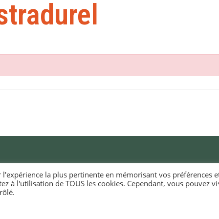
stradurel
r l'expérience la plus pertinente en mémorisant vos préférences e
tez à l'utilisation de TOUS les cookies. Cependant, vous pouvez vis
RIE D'ELLIANT
HORAIRES D'OUVERTURE
rôlé.
EURIOÙ DIGERIÑ
KÊR ELIANT
Du lundi au vendredi
e du docteur Laennec