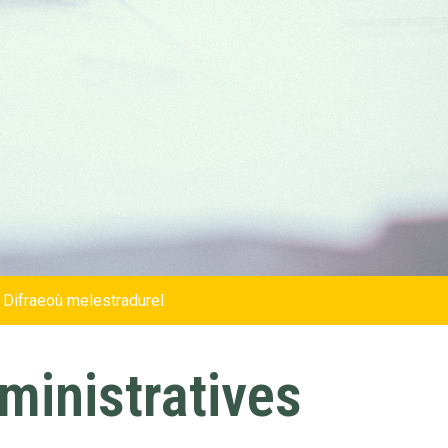
 Difraeoù melestradurel
inistratives