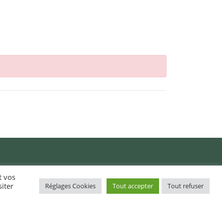
t vos
iter
Réglages Cookies
Tout accepter
Tout refuser
Action sociale (CCAS) /
Obererezh sokial (KOSG)
Démarches administratives /