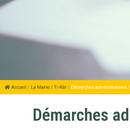
Accueil
/
La Mairie / Ti-Kêr
/
Démarches administratives /
Démarches adm