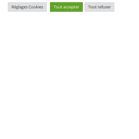
Réglages Cookies
Tout accepter
Tout refuser
MAIRIE D'ELLIANT
TI-KÊR ELIANT
1, rue du docteur Laennec
1 straed an doktor Laeneg
29370 ELLIANT
29370 ELIANT
Tél. 02 98 10 91 11
Pgz : 02 98 10 91 11
CONTACT
HORAIRES D'OUVERTURE
EURIOÙ DIGERIÑ