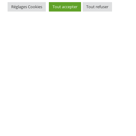
Réglages Cookies
Tout accepter
Tout refuser
MAIRIE D'ELLIANT
TI-KÊR ELIANT
1, rue du docteur Laennec
1 straed an doktor Laeneg
29370 ELLIANT
29370 ELIANT
Tél. 02 98 10 91 11
Pgz : 02 98 10 91 11
CONTACT
HORAIRES D'OUVERTURE
EURIOÙ DIGERIÑ