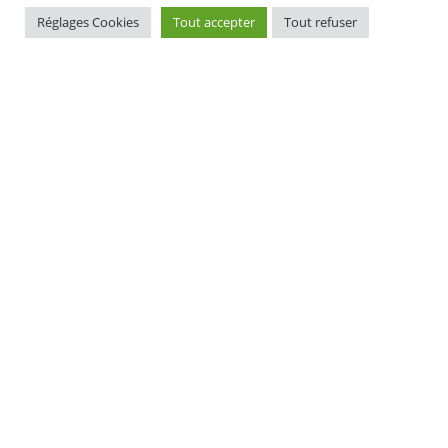
Réglages Cookies
Tout accepter
Tout refuser
MAIRIE D'ELLIANT
TI-KÊR ELIANT
1, rue du docteur Laennec
1 straed an doktor Laeneg
29370 ELLIANT
29370 ELIANT
Tél. 02 98 10 91 11
Pgz : 02 98 10 91 11
CONTACT
HORAIRES D'OUVERTURE
EURIOÙ DIGERIÑ