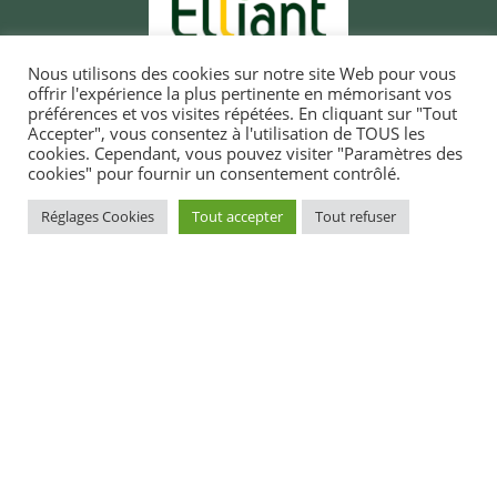
Nous utilisons des cookies sur notre site Web pour vous
offrir l'expérience la plus pertinente en mémorisant vos
préférences et vos visites répétées. En cliquant sur "Tout
Accepter", vous consentez à l'utilisation de TOUS les
cookies. Cependant, vous pouvez visiter "Paramètres des
cookies" pour fournir un consentement contrôlé.
MAIRIE D'ELLIANT
Réglages Cookies
Tout accepter
Tout refuser
TI-KÊR ELIANT
1, rue du docteur Laennec
1 straed an doktor Laeneg
29370 ELLIANT
29370 ELIANT
Tél. 02 98 10 91 11
Pgz : 02 98 10 91 11
CONTACT