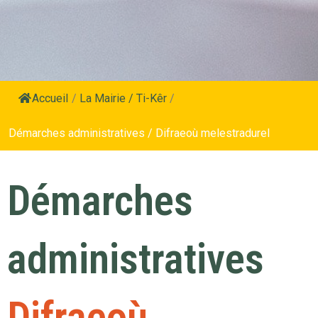
Accueil
/
La Mairie / Ti-Kêr
/
Démarches administratives / Difraeoù melestradurel
Démarches
administratives
Difraeoù