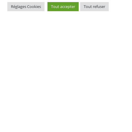
Réglages Cookies
Tout accepter
Tout refuser
MAIRIE D'ELLIANT
TI-KÊR ELIANT
1, rue du docteur Laennec
1 straed an doktor Laeneg
29370 ELLIANT
29370 ELIANT
Tél. 02 98 10 91 11
Pgz : 02 98 10 91 11
CONTACT
HORAIRES D'OUVERTURE
EURIOÙ DIGERIÑ