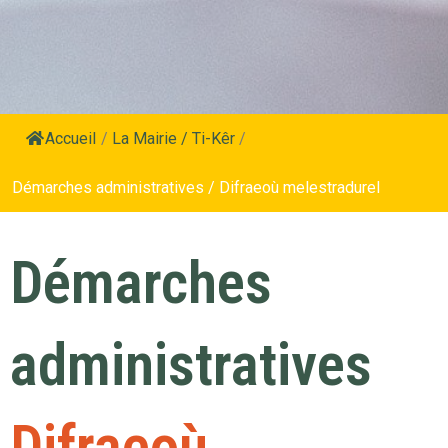
Accueil
/
La Mairie / Ti-Kêr
/
Démarches administratives / Difraeoù melestradurel
Démarches
administratives
Difraeoù