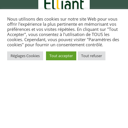
Nous utilisons des cookies sur notre site Web pour vous
offrir l'expérience la plus pertinente en mémorisant vos
préférences et vos visites répétées. En cliquant sur "Tout
Accepter", vous consentez à l'utilisation de TOUS les
cookies. Cependant, vous pouvez visiter "Paramètres des
cookies" pour fournir un consentement contrôlé.
MAIRIE D'ELLIANT
Réglages Cookies
Tout accepter
Tout refuser
TI-KÊR ELIANT
1, rue du docteur Laennec
1 straed an doktor Laeneg
29370 ELLIANT
29370 ELIANT
Tél. 02 98 10 91 11
Pgz : 02 98 10 91 11
CONTACT