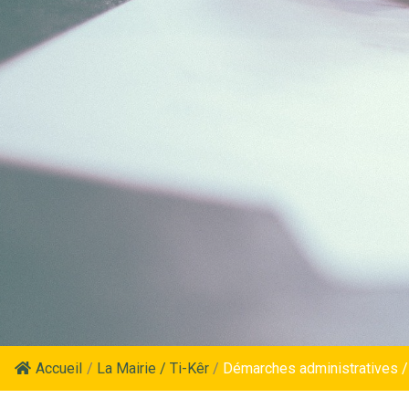
Accueil
/
La Mairie / Ti-Kêr
/
Démarches administratives /