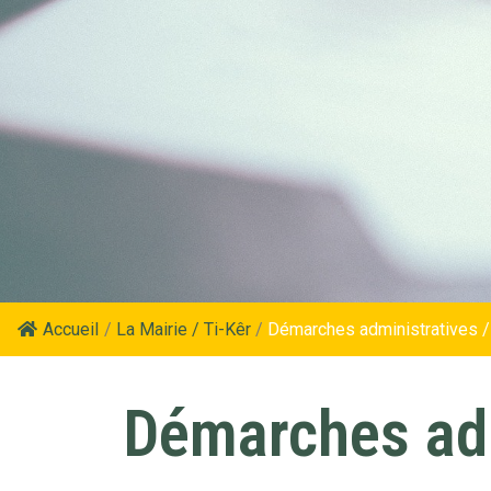
Accueil
/
La Mairie / Ti-Kêr
/
Démarches administratives /
Démarches adm