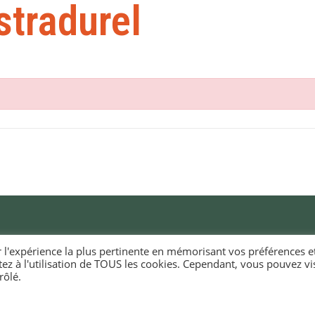
stradurel
r l'expérience la plus pertinente en mémorisant vos préférences e
tez à l'utilisation de TOUS les cookies. Cependant, vous pouvez vis
RIE D'ELLIANT
HORAIRES D'OUVERTURE
rôlé.
EURIOÙ DIGERIÑ
KÊR ELIANT
Du lundi au vendredi
e du docteur Laennec