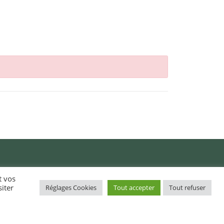
t vos
iter
Réglages Cookies
Tout accepter
Tout refuser
Action sociale (CCAS) /
Obererezh sokial (KOSG)
Démarches administratives /