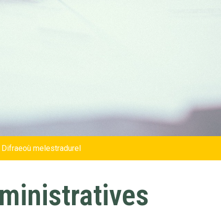
 Difraeoù melestradurel
inistratives