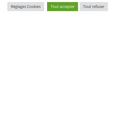
Réglages Cookies
Tout accepter
Tout refuser
MAIRIE D'ELLIANT
TI-KÊR ELIANT
1, rue du docteur Laennec
1 straed an doktor Laeneg
29370 ELLIANT
29370 ELIANT
Tél. 02 98 10 91 11
Pgz : 02 98 10 91 11
CONTACT
HORAIRES D'OUVERTURE
EURIOÙ DIGERIÑ