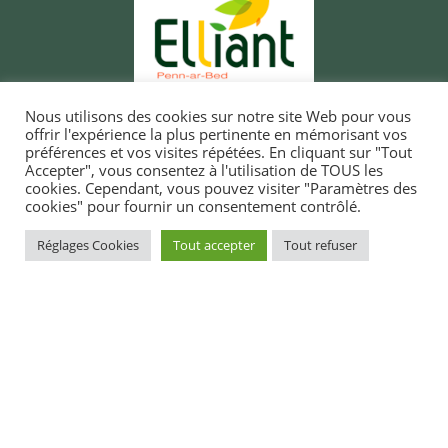
Nous utilisons des cookies sur notre site Web pour vous
offrir l'expérience la plus pertinente en mémorisant vos
préférences et vos visites répétées. En cliquant sur "Tout
Accepter", vous consentez à l'utilisation de TOUS les
cookies. Cependant, vous pouvez visiter "Paramètres des
cookies" pour fournir un consentement contrôlé.
MAIRIE D'ELLIANT
TI-KÊR ELIANT
Réglages Cookies
Tout accepter
Tout refuser
1, rue du docteur Laennec
1 straed an doktor Laeneg
29370 ELLIANT
29370 ELIANT
Tél. 02 98 10 91 11
Pgz : 02 98 10 91 11