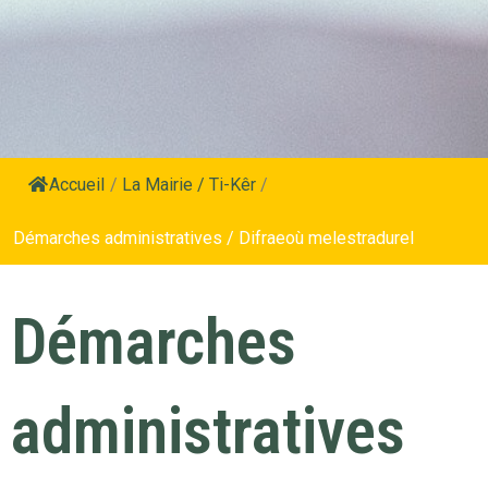
Accueil
/
La Mairie / Ti-Kêr
/
Démarches administratives / Difraeoù melestradurel
Démarches
administratives