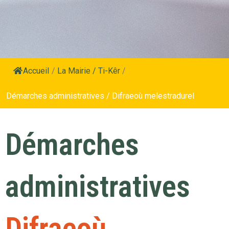
Accueil
/
La Mairie / Ti-Kêr
/
Démarches administratives / Difraeoù melestradurel
Démarches
administratives
Difraeoù