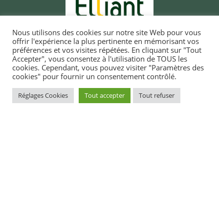
Nous utilisons des cookies sur notre site Web pour vous
offrir l'expérience la plus pertinente en mémorisant vos
préférences et vos visites répétées. En cliquant sur "Tout
Accepter", vous consentez à l'utilisation de TOUS les
cookies. Cependant, vous pouvez visiter "Paramètres des
cookies" pour fournir un consentement contrôlé.
MAIRIE D'ELLIANT
Réglages Cookies
Tout accepter
Tout refuser
TI-KÊR ELIANT
1, rue du docteur Laennec
1 straed an doktor Laeneg
29370 ELLIANT
29370 ELIANT
Tél. 02 98 10 91 11
Pgz : 02 98 10 91 11
CONTACT