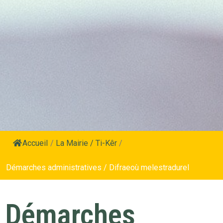
Accueil
/
La Mairie / Ti-Kêr
/
Démarches administratives / Difraeoù melestradurel
Démarches