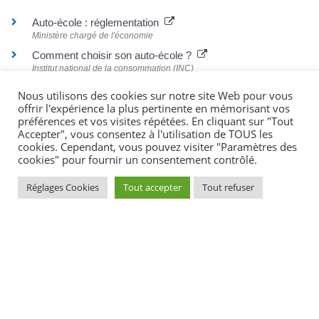
Auto-école : réglementation
Ministère chargé de l'économie
Comment choisir son auto-école ?
Institut national de la consommation (INC)
Nous utilisons des cookies sur notre site Web pour vous
offrir l'expérience la plus pertinente en mémorisant vos
préférences et vos visites répétées. En cliquant sur "Tout
Textes de référence
Accepter", vous consentez à l'utilisation de TOUS les
cookies. Cependant, vous pouvez visiter "Paramètres des
cookies" pour fournir un consentement contrôlé.
Questions ? Réponses !
Réglages Cookies
Tout accepter
Tout refuser
Quelles aides pour financer le permis de conduire ?
©
Direction de l'information légale et administrative
comarquage developpé par
kienso.fr