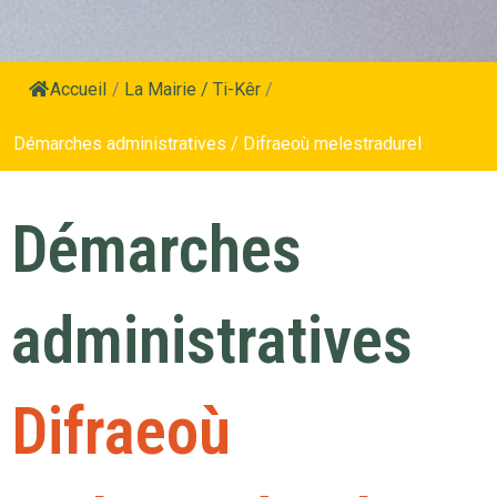
Accueil
/
La Mairie / Ti-Kêr
/
Démarches administratives / Difraeoù melestradurel
Démarches
administratives
Difraeoù