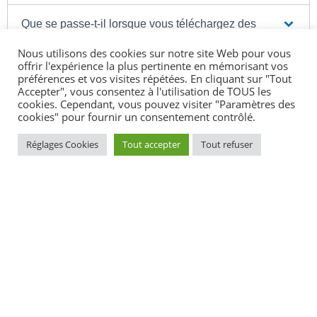
Que se passe-t-il lorsque vous téléchargez des
contenus sans autorisation ?
Nous utilisons des cookies sur notre site Web pour vous
offrir l'expérience la plus pertinente en mémorisant vos
préférences et vos visites répétées. En cliquant sur "Tout
Au 3ème avertissement, que risquez-vous en cas
Accepter", vous consentez à l'utilisation de TOUS les
de téléchargement illégal ?
cookies. Cependant, vous pouvez visiter "Paramètres des
cookies" pour fournir un consentement contrôlé.
Comment trouver des sites légaux ?
Réglages Cookies
Tout accepter
Tout refuser
Textes de référence
Questions ? Réponses !
Responsabilité des contenus publiés sur internet :
quelles sont les règles ?