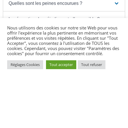
Quelles sont les peines encourues ?
La réparation du préjudice est-elle possible ?
Nous utilisons des cookies sur notre site Web pour vous
offrir l'expérience la plus pertinente en mémorisant vos
Le délit peut-il être prescrit ?
préférences et vos visites répétées. En cliquant sur "Tout
Accepter", vous consentez à l'utilisation de TOUS les
cookies. Cependant, vous pouvez visiter "Paramètres des
cookies" pour fournir un consentement contrôlé.
Réglages Cookies
Tout accepter
Tout refuser
Textes de référence
©
Direction de l'information légale et administrative
comarquage developpé par
kienso.fr