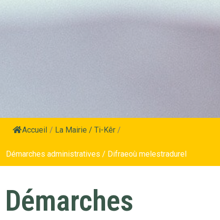
Accueil
/
La Mairie / Ti-Kêr
/
Démarches administratives / Difraeoù melestradurel
Démarches