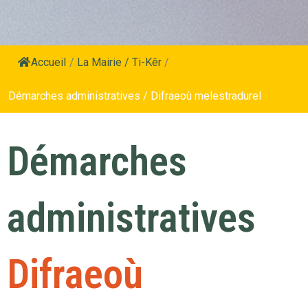
Accueil
/
La Mairie / Ti-Kêr
/
Démarches administratives / Difraeoù melestradurel
Démarches
administratives
Difraeoù