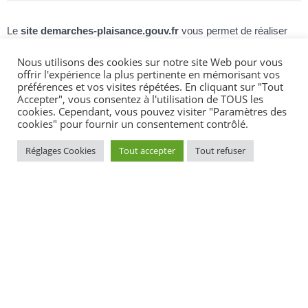
Le
site demarches-plaisance.gouv.fr
vous permet de réaliser
des
démarches
concernant votre navire de plaisance à usage
personnel enregistré pour naviguer
en mer
. Par exemple :
Nous utilisons des cookies sur notre site Web pour vous
offrir l'expérience la plus pertinente en mémorisant vos
Demander un duplicata du permis plaisance
préférences et vos visites répétées. En cliquant sur "Tout
Changer le nom du navire
Accepter", vous consentez à l'utilisation de TOUS les
Vendre ou acheter votre bateau de plaisance entre particuliers
cookies. Cependant, vous pouvez visiter "Paramètres des
cookies" pour fournir un consentement contrôlé.
ou entre copropriétaires
Réglages Cookies
Tout accepter
Tout refuser
Service en ligne
Démarches en ligne pour les navires de plaisance
(enregistrement, changement de situation...)
Accéder au service en ligne