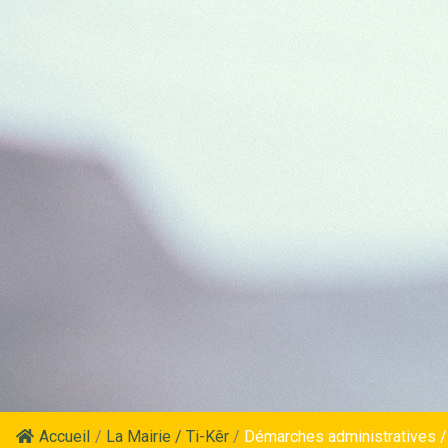
Accueil
/
La Mairie / Ti-Kêr
/
Démarches administratives /