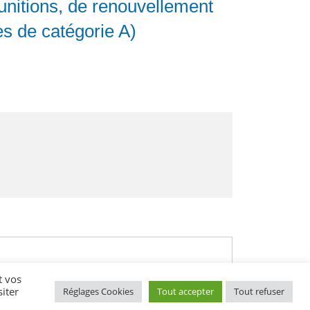
unitions, de renouvellement
es de catégorie A)
t vos
iter
Réglages Cookies
Tout accepter
Tout refuser