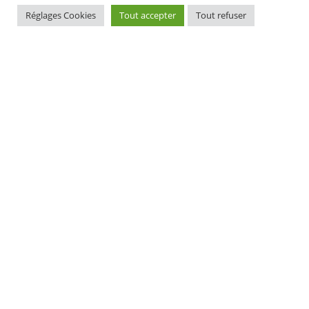
Réglages Cookies
Tout accepter
Tout refuser
MAIRIE D'ELLIANT
TI-KÊR ELIANT
1, rue du docteur Laennec
1 straed an doktor Laeneg
29370 ELLIANT
29370 ELIANT
Tél. 02 98 10 91 11
Pgz : 02 98 10 91 11
CONTACT
HORAIRES D'OUVERTURE
EURIOÙ DIGERIÑ