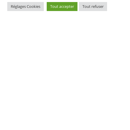
Réglages Cookies
Tout accepter
Tout refuser
MAIRIE D'ELLIANT
TI-KÊR ELIANT
1, rue du docteur Laennec
1 straed an doktor Laeneg
29370 ELLIANT
29370 ELIANT
Tél. 02 98 10 91 11
Pgz : 02 98 10 91 11
CONTACT
HORAIRES D'OUVERTURE
EURIOÙ DIGERIÑ