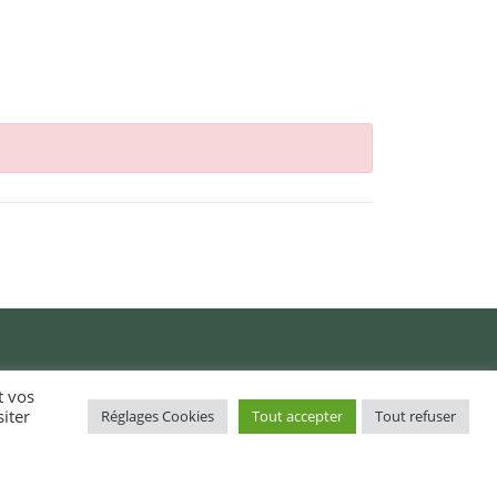
t vos
iter
Réglages Cookies
Tout accepter
Tout refuser
Action sociale (CCAS) /
Obererezh sokial (KOSG)
Démarches administratives /