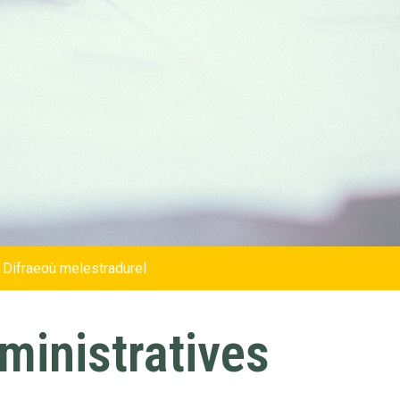
 Difraeoù melestradurel
inistratives