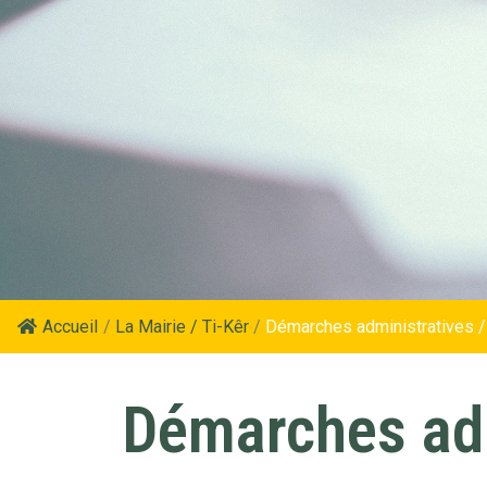
Accueil
/
La Mairie / Ti-Kêr
/
Démarches administratives /
Démarches adm