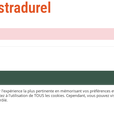
stradurel
r l'expérience la plus pertinente en mémorisant vos préférences e
tez à l'utilisation de TOUS les cookies. Cependant, vous pouvez vis
RIE D'ELLIANT
HORAIRES D'OUVERTURE
rôlé.
EURIOÙ DIGERIÑ
KÊR ELIANT
Du lundi au vendredi
e du docteur Laennec