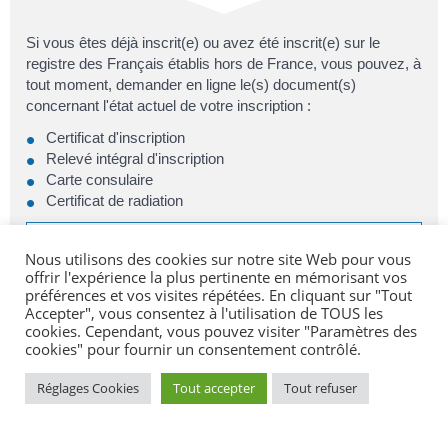
Si vous êtes déjà inscrit(e) ou avez été inscrit(e) sur le
registre des Français établis hors de France, vous pouvez, à
tout moment, demander en ligne le(s) document(s)
concernant l'état actuel de votre inscription :
Certificat d'inscription
Relevé intégral d'inscription
Carte consulaire
Certificat de radiation
À noter
Nous utilisons des cookies sur notre site Web pour vous
vous pouvez également demander ces documents pour
offrir l'expérience la plus pertinente en mémorisant vos
préférences et vos visites répétées. En cliquant sur "Tout
les enfants mineurs rattachés à votre dossier.
Accepter", vous consentez à l'utilisation de TOUS les
cookies. Cependant, vous pouvez visiter "Paramètres des
cookies" pour fournir un consentement contrôlé.
Accéder au service en ligne
Réglages Cookies
Tout accepter
Tout refuser
Ministère chargé de l'Europe et des affaires étrangères