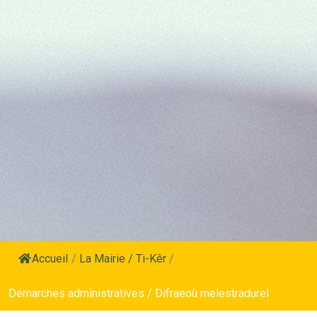
Accueil
/
La Mairie / Ti-Kêr
/
Démarches administratives / Difraeoù melestradurel