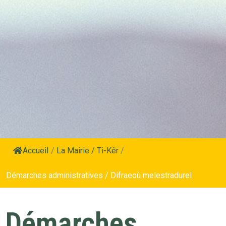
Accueil
/
La Mairie / Ti-Kêr
/
Démarches administratives / Difraeoù melestradurel
Démarches