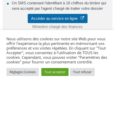
Un SMS contenant l'identifiant à 16 chiffres du timbre qui
sera accepté par l'agent chargé de traiter votre dossier
Accéder au service en ligne
Ministère chargé des finances
Nous utilisons des cookies sur notre site Web pour vous
offrir l'expérience la plus pertinente en mémorisant vos
préférences et vos visites répétées. En cliquant sur "Tout
Accepter", vous consentez à l'utilisation de TOUS les
Pour toute explication, consulter les
cookies. Cependant, vous pouvez visiter "Paramètres des
cookies" pour fournir un consentement contrôlé.
fiches pratiques :
Réglages Cookies
Tout accepter
Tout refuser
PARTICULIERS
Carte d'identité d'un majeur : en cas de perte
©
Direction de l'information légale et administrative
comarquage developpé par
kienso.fr