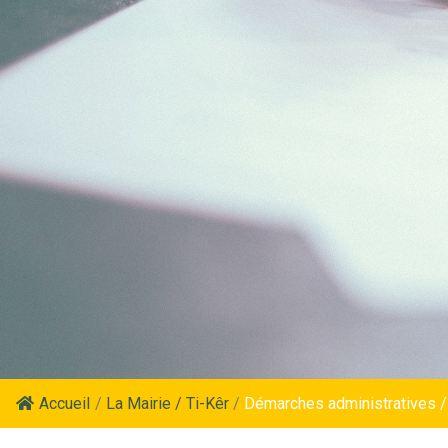
Accueil
/
La Mairie / Ti-Kêr
/
Démarches administratives /