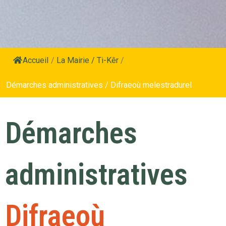
Accueil
/
La Mairie / Ti-Kêr
/
Démarches administratives / Difraeoù melestradurel
Démarches
administratives
Difraeoù