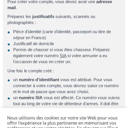
Pour créer votre compte, vous devez avoir une
adresse
mail
.
Préparez les
justificatifs
suivants, scannés ou
photographiés :
Pièce d'identité (carte d'identité, passeport ou titre de
séjour en France)
Justificatif de domicile
Permis de chasser si vous êtes chasseur. Préparez
également votre numéro
SIA
si votre armurier a eu
l'occasion de vous en créer un.
Une fois le compte créé :
un
numéro d'identifiant
vous est attribué. Pour vous
connecter à votre compte, vous devrez saisir ce numéro
et le mot de passe que vous avez choisi.
un
numéro SIA
vous est affecté. Ce numéro vous suivra
tout au long de votre vie de détenteur d'armes. Il doit être
présenté à votre armurier avant chaque intervention de sa
part sur votre arme.
Nous utilisons des cookies sur notre site Web pour vous
offrir l'expérience la plus pertinente en mémorisant vos
Si nécessaire, vous pouvez
contacter votre préfecture
via