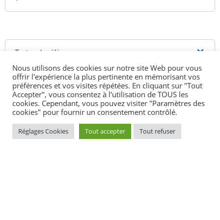
Textes de référence
Nous utilisons des cookies sur notre site Web pour vous
offrir l'expérience la plus pertinente en mémorisant vos
préférences et vos visites répétées. En cliquant sur "Tout
Questions ? Réponses !
Accepter", vous consentez à l'utilisation de TOUS les
cookies. Cependant, vous pouvez visiter "Paramètres des
Est-on obligé d'avoir une carte d'identité ?
cookies" pour fournir un consentement contrôlé.
Contrôle des papiers d'un étranger : quelles sont les
règles ?
Réglages Cookies
Tout accepter
Tout refuser
Qu'est-ce que la retenue pour vérification du droit au
séjour d'un étranger ?
Quels papiers du véhicule sont obligatoires lors d'un
contrôle routier ?
Douanes : comment se déroule le contrôle du
voyageur ?