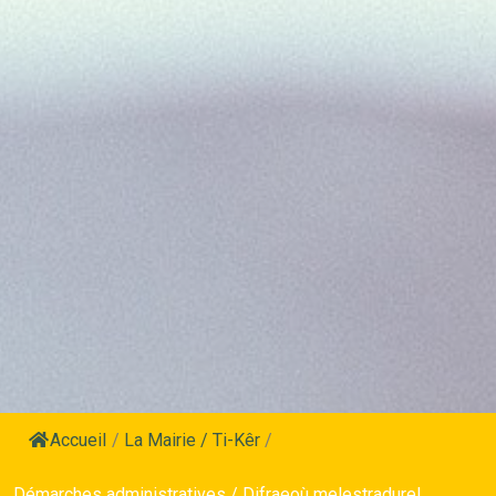
Accueil
/
La Mairie / Ti-Kêr
/
Démarches administratives / Difraeoù melestradurel