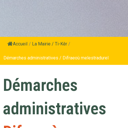
Accueil
/
La Mairie / Ti-Kêr
/
Démarches administratives / Difraeoù melestradurel
Démarches
administratives