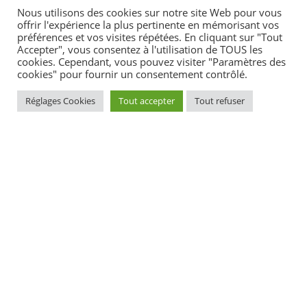
Nous utilisons des cookies sur notre site Web pour vous
adhéré en consultant le
site ameli.direct
.
offrir l'expérience la plus pertinente en mémorisant vos
préférences et vos visites répétées. En cliquant sur "Tout
Médecin traitant
Accepter", vous consentez à l'utilisation de TOUS les
cookies. Cependant, vous pouvez visiter "Paramètres des
cookies" pour fournir un consentement contrôlé.
Médecin correspondant (régulier)
Réglages Cookies
Tout accepter
Tout refuser
Médecin correspondant (ponctuel)
Spécialiste
À noter
certaines consultations complexes à fort enjeu de santé
publique (comme la 1
ère
consultation d'une jeune fille de 15 à
18 ans souhaitant obtenir une contraception) sont prises en
charge à
100 %
.
Les règles sont différentes pour un
enfant de moins de 16 ans
.