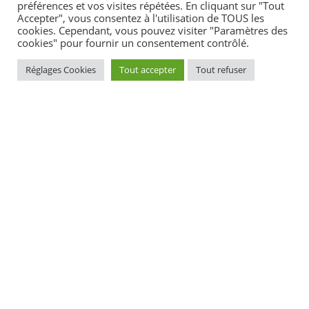
préférences et vos visites répétées. En cliquant sur "Tout
Accepter", vous consentez à l'utilisation de TOUS les
cookies. Cependant, vous pouvez visiter "Paramètres des
Textes de référence
cookies" pour fournir un consentement contrôlé.
Réglages Cookies
Tout accepter
Tout refuser
Questions ? Réponses !
Peut-on changer l'affectation d'un lot de copropriété ?
Et aussi
Assemblée générale des copropriétaires
Logement
Copropriété : travaux et aménagement dans
l'appartement du propriétaire occupant
Logement
Pour en savoir plus
Dossier relatif à la réalisation de travaux en