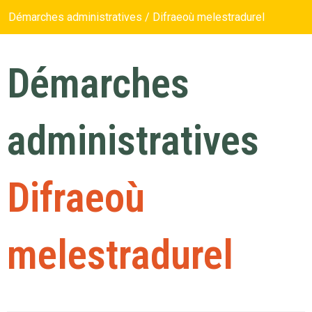
Démarches administratives / Difraeoù melestradurel
Démarches
administratives
Difraeoù
melestradurel