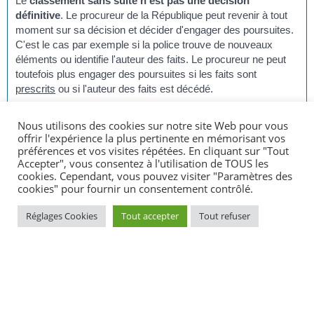
Le
classement sans suite
n'est pas une décision
définitive
. Le procureur de la République peut revenir à tout
moment sur sa décision et décider d'engager des poursuites.
C'est le cas par exemple si la police trouve de nouveaux
éléments ou identifie l'auteur des faits. Le procureur ne peut
toutefois plus engager des poursuites si les faits sont
prescrits
ou si l'auteur des faits est décédé.
Nous utilisons des cookies sur notre site Web pour vous
Face à la décision du procureur de la République de classer votre
offrir l'expérience la plus pertinente en mémorisant vos
plainte, vous disposez de moyens pour qu'une suite soit donnée
préférences et vos visites répétées. En cliquant sur "Tout
aux faits dont vous vous estimez victime.
Accepter", vous consentez à l'utilisation de TOUS les
cookies. Cependant, vous pouvez visiter "Paramètres des
Vous pouvez
contester le
classement sans suite
dans un
cookies" pour fournir un consentement contrôlé.
courrier adressé
au procureur général de la cour d'appel
.
Réglages Cookies
Tout accepter
Tout refuser
Où s’adresser ?
Cour d'appel
Le courrier peut être envoyé en lettre simple ou par lettre
recommandée avec accusé de réception.