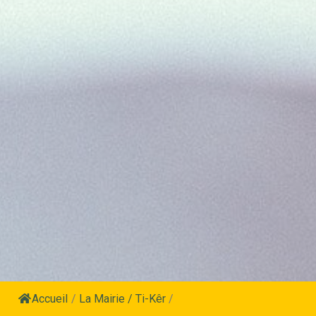
Accueil
/
La Mairie / Ti-Kêr
/