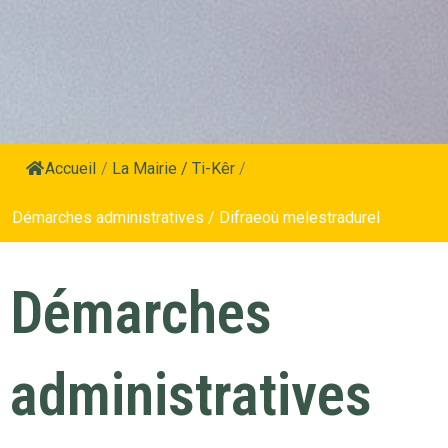
Accueil
/
La Mairie / Ti-Kêr
/
Démarches administratives / Difraeoù melestradurel
Démarches
administratives