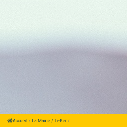
Accueil
/
La Mairie / Ti-Kêr
/