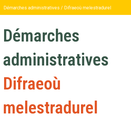
Démarches administratives / Difraeoù melestradurel
Démarches
administratives
Difraeoù
melestradurel