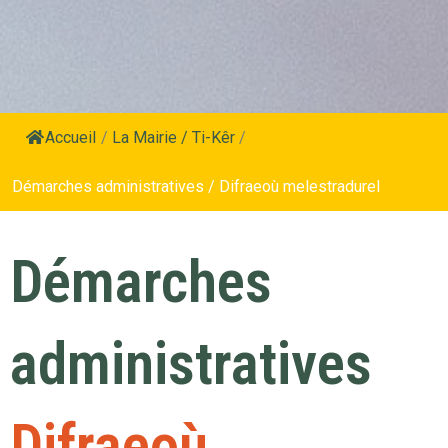
Accueil
/
La Mairie / Ti-Kêr
/
Démarches administratives / Difraeoù melestradurel
Démarches
administratives
Difraeoù