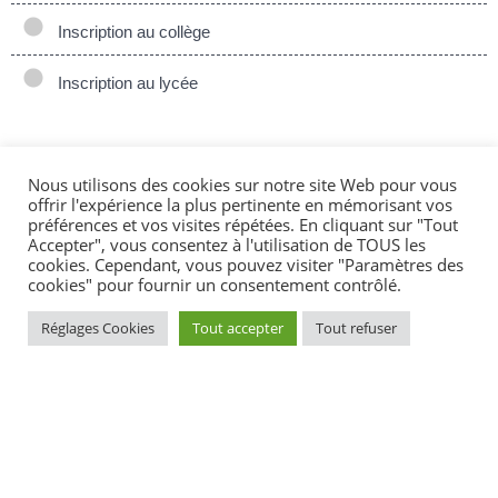
Inscription au collège
Inscription au lycée
Nous utilisons des cookies sur notre site Web pour vous
Textes de référence
offrir l'expérience la plus pertinente en mémorisant vos
préférences et vos visites répétées. En cliquant sur "Tout
Accepter", vous consentez à l'utilisation de TOUS les
cookies. Cependant, vous pouvez visiter "Paramètres des
Et aussi
cookies" pour fournir un consentement contrôlé.
Inscription à l'école maternelle
Réglages Cookies
Tout accepter
Tout refuser
Famille - Scolarité
Inscrire son enfant à l'école primaire (élémentaire)
Famille - Scolarité
Inscription au collège
Famille - Scolarité
Inscription au lycée
Famille - Scolarité