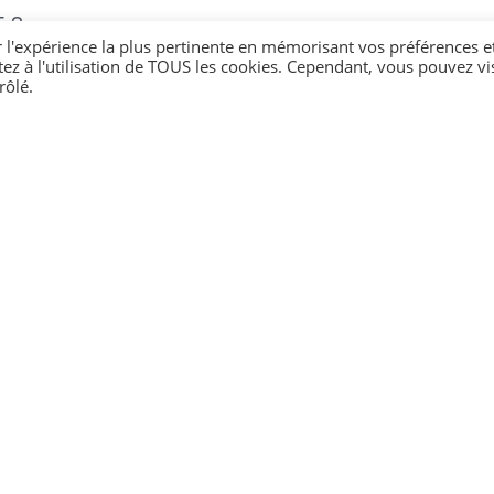
E ?
r l'expérience la plus pertinente en mémorisant vos préférences e
tez à l'utilisation de TOUS les cookies. Cependant, vous pouvez vis
rôlé.
s des élèves
ducative : objectifs et organisation
 l'école