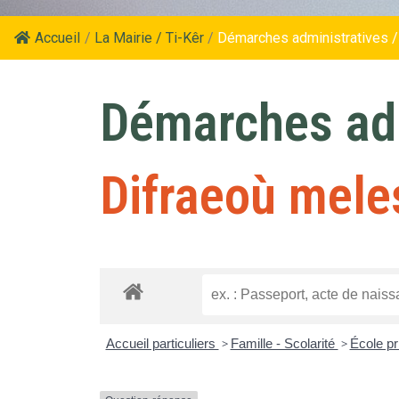
Accueil
/
La Mairie / Ti-Kêr
/
Démarches administratives /
Démarches adm
Difraeoù mele
Accueil particuliers
>
Famille - Scolarité
>
École pr