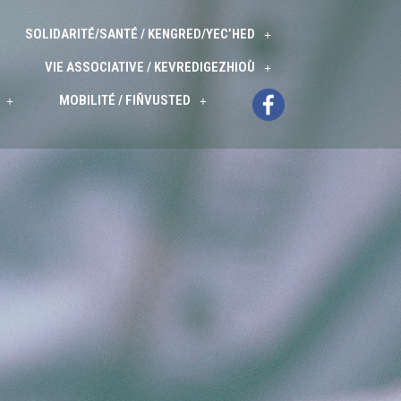
SOLIDARITÉ/SANTÉ / KENGRED/YEC’HED
VIE ASSOCIATIVE / KEVREDIGEZHIOÙ
MOBILITÉ / FIÑVUSTED