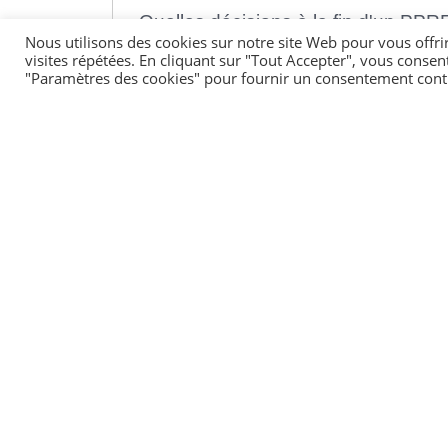
Quelles décisions à la fin d'un PPR
Nous utilisons des cookies sur notre site Web pour vous offri
visites répétées. En cliquant sur "Tout Accepter", vous consen
"Paramètres des cookies" pour fournir un consentement cont
Textes de référence
Pour en savoir plus
Répondre aux besoins éducatifs particulier
Ministère chargé de l'éducation
Les Programmes Personnalisés de Réussite É
Ministère chargé de l'éducation
Le conseil d'école et les autres instances de
Ministère chargé de l'éducation