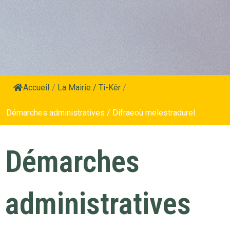
Accueil
/
La Mairie / Ti-Kêr
/
Démarches administratives / Difraeoù melestradurel
Démarches
administratives