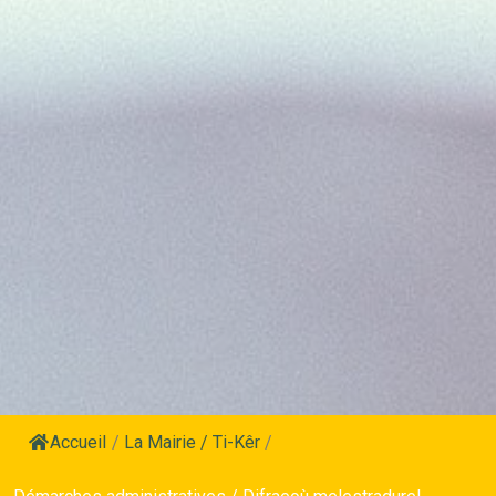
Accueil
/
La Mairie / Ti-Kêr
/