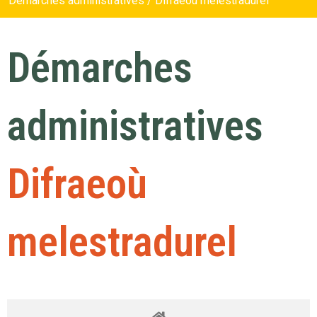
Démarches administratives / Difraeoù melestradurel
Démarches
administratives
Difraeoù
melestradurel