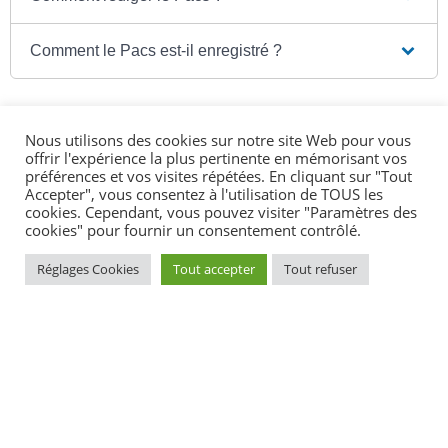
Comment le Pacs est-il enregistré ?
Nous utilisons des cookies sur notre site Web pour vous
offrir l'expérience la plus pertinente en mémorisant vos
Textes de référence
préférences et vos visites répétées. En cliquant sur "Tout
Accepter", vous consentez à l'utilisation de TOUS les
cookies. Cependant, vous pouvez visiter "Paramètres des
cookies" pour fournir un consentement contrôlé.
Services en ligne et formulaires
Réglages Cookies
Tout accepter
Tout refuser
Questions ? Réponses !
Quel est le coût d'un Pacs ?
Peut-on se pacser avec un membre de sa famille ?
Traduction d'un document : comment trouver un
traducteur agréé ?
Décès du partenaire de Pacs : quelles sont les