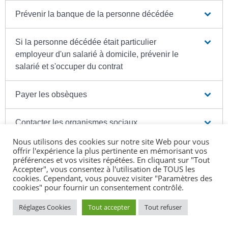
Prévenir la banque de la personne décédée
Si la personne décédée était particulier
employeur d'un salarié à domicile, prévenir le
salarié et s'occuper du contrat
Payer les obsèques
Contacter les organismes sociaux
Nous utilisons des cookies sur notre site Web pour vous
offrir l'expérience la plus pertinente en mémorisant vos
Gérer les papiers et les données personnelles de
préférences et vos visites répétées. En cliquant sur "Tout
la personne décédée
Accepter", vous consentez à l'utilisation de TOUS les
cookies. Cependant, vous pouvez visiter "Paramètres des
cookies" pour fournir un consentement contrôlé.
Déterminer ce qu'il faut faire concernant les
impôts (si la personne décédée était mariée)
Réglages Cookies
Tout accepter
Tout refuser