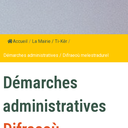
Accueil
/
La Mairie / Ti-Kêr
/
Démarches administratives / Difraeoù melestradurel
Démarches
administratives