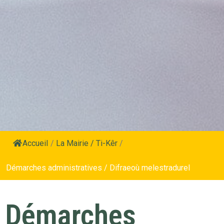
Accueil
/
La Mairie / Ti-Kêr
/
Démarches administratives / Difraeoù melestradurel
Démarches