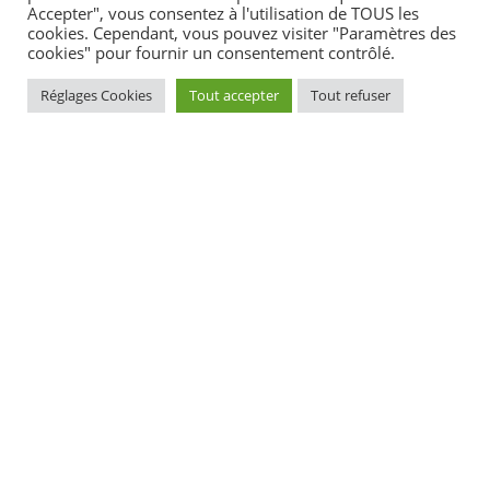
Accepter", vous consentez à l'utilisation de TOUS les
cookies. Cependant, vous pouvez visiter "Paramètres des
cookies" pour fournir un consentement contrôlé.
Textes de référence
Réglages Cookies
Tout accepter
Tout refuser
Services en ligne et formulaires
Questions ? Réponses !
Avec quels documents un mineur étranger peut-il
sortir de France ?
Et aussi
Autorisation de sortie du territoire (AST)
Étranger - Europe
Documents d'identité nécessaires pour voyager en