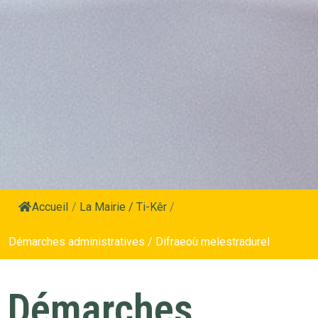
Accueil
/
La Mairie / Ti-Kêr
/
Démarches administratives / Difraeoù melestradurel
Démarches