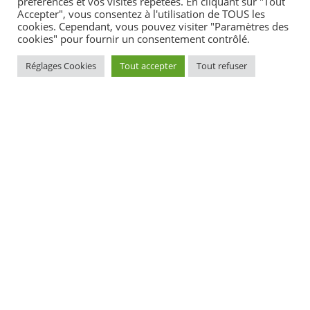
préférences et vos visites répétées. En cliquant sur "Tout
Accepter", vous consentez à l'utilisation de TOUS les
cookies. Cependant, vous pouvez visiter "Paramètres des
cookies" pour fournir un consentement contrôlé.
Réglages Cookies
Tout accepter
Tout refuser
Textes de référence
Questions ? Réponses !
Que faire en cas de harcèlement ?
Racisme : quels sont vos droits en tant que victime ?
Homophobie : quels sont vos droits en tant que
victime ?
Et aussi
Discrimination au travail
Justice
Discrimination à la location